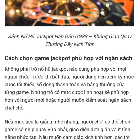
Sảnh Nổ Hũ Jackpot Hấp Dẫn GG88 – Không Gian Quay
Thưởng Đầy Kịch Tính
Cách chọn game jackpot phù hợp với ngân sách
Không phải trò nổ hũ jackpot nào cũng phù hợp với mọi
người chơi. Trước khi bắt đầu, người dùng nên xem kỹ mức
cược tối thiểu, số dòng thanh toán và bảng thưởng của
từng game. Những trò có mức cược linh hoạt sẽ phù hợp
hơn với người mới hoặc người muốn kiểm soát ngân sách
chặt chẽ.
Nếu mục tiêu là giải trí nhẹ nhàng, người chơi có thể chọn
game có nhịp quay vừa phải, giao diện đơn giản và ít tính
năng phức tạp. Nếu muốn cảm giác kịch tính hơn, các trò