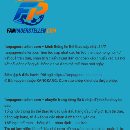
Phân
Tích
Tích
Kèo
Hiệu
Hiệu
Quả
Quả
Cho
Người
Chơi
Online
fanpageerstellen.com – kênh thông tin thể thao cập nhật 24/7
fanpageerstellen.com liên tục cập nhật các tin tức thể thao nóng hổi, từ
kết quả trận đấu, phân tích chiến thuật đến dự đoán kèo chuẩn xác. Là nơi
kết nối cộng đồng yêu bóng đá và đam mê thể thao mỗi ngày.
Biên tập & điều hành:
Đội ngũ
https://fanpageerstellen.com
© Bản quyền thuộc KANGKANG. Cấm sao chép khi chưa được phép.
fanpageerstellen.com – chuyên trang bóng đá & nhận định kèo chuyên
sâu
Tổng hợp thông tin thể thao từ các giải đấu hàng đầu thế giới: lịch thi đấu,
bảng xếp hạng, tỷ lệ kèo và các nhận định từ chuyên gia.
Thể loại:
thể thao – bóng đá – nhận định – soi kèo
Trụ sở làm việc:
tầng 5, tòa nhà nova, 49 nguyễn thị minh khai, quận 1, tp.