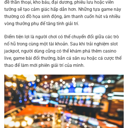
đề thần thoại, kho báu, đại dương, phiêu lưu hoặc viễn
tưởng sẽ tạo cảm giác hấp dẫn hơn. Những tựa game này
thường có đồ họa sinh động, âm thanh cuốn hút và nhiều
vòng thưởng phụ để tăng tính giải trí.
Điểm tiện lợi là người chơi có thể chuyển đổi giữa các trò
nổ hũ trong cùng một tài khoản. Sau khi trải nghiệm slot
jackpot, người dùng cũng có thể khám phá thêm casino
live, game bài đổi thưởng, bắn cá săn xu hoặc cá cược thể
thao để làm mới phiên giải trí của mình.