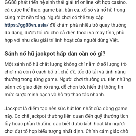
GG88 phát triển hệ sinh thái giải trí online kết hợp casino,
cá cược thể thao, game bài, bắn cá, xổ số và nổ hũ trong
cùng một nền tảng. Người chơi có thể truy cập
https://gg88vn.asia/
để khám phá nhiều trò quay thưởng
đa dạng, được tối ưu cho cả điện thoại và máy tính, phù
hợp với nhu cầu giải trí linh hoạt của người dùng Việt.
Sảnh nổ hũ jackpot hấp dẫn cần có gì?
Một sảnh nổ hũ chất lượng không chỉ nằm ở số lượng trò
chơi mà còn ở cách bố trí, chủ đề, tốc độ tải và tính năng
thưởng trong từng game. Người chơi thường ưu tiên những
sảnh có giao diện rõ ràng, dễ chọn trò, hiển thị thông tin
mức cược minh bạch và hỗ trợ thao tác nhanh.
Jackpot là điểm tạo nên sức hút lớn nhất của dòng game
này. Cơ chế jackpot thường liên quan đến quỹ thưởng tích
lũy hoặc phần thưởng đặc biệt được kích hoạt khi người
chơi đạt tổ hợp biểu tượng nhất định. Chính cảm giác chờ