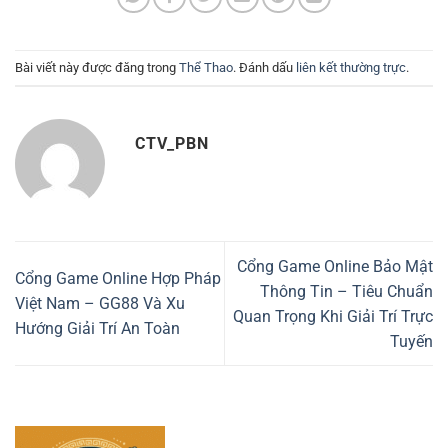
Bài viết này được đăng trong
Thể Thao
. Đánh dấu
liên kết thường trực
.
CTV_PBN
Cổng Game Online Bảo Mật
Cổng Game Online Hợp Pháp
Thông Tin – Tiêu Chuẩn
Việt Nam – GG88 Và Xu
Quan Trọng Khi Giải Trí Trực
Hướng Giải Trí An Toàn
Tuyến