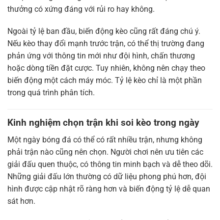
thưởng có xứng đáng với rủi ro hay không.
Ngoài tỷ lệ ban đầu, biến động kèo cũng rất đáng chú ý.
Nếu kèo thay đổi mạnh trước trận, có thể thị trường đang
phản ứng với thông tin mới như đội hình, chấn thương
hoặc dòng tiền đặt cược. Tuy nhiên, không nên chạy theo
biến động một cách máy móc. Tỷ lệ kèo chỉ là một phần
trong quá trình phân tích.
Kinh nghiệm chọn trận khi soi kèo trong ngày
Một ngày bóng đá có thể có rất nhiều trận, nhưng không
phải trận nào cũng nên chọn. Người chơi nên ưu tiên các
giải đấu quen thuộc, có thông tin minh bạch và dễ theo dõi.
Những giải đấu lớn thường có dữ liệu phong phú hơn, đội
hình được cập nhật rõ ràng hơn và biến động tỷ lệ dễ quan
sát hơn.