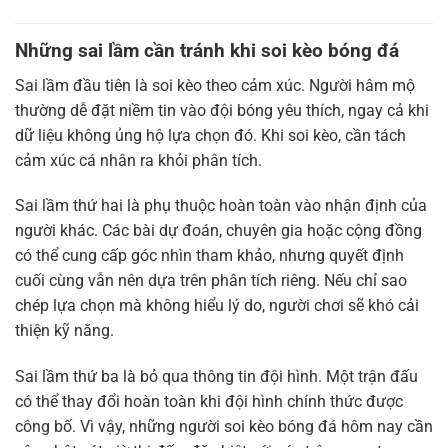
Những sai lầm cần tránh khi soi kèo bóng đá
Sai lầm đầu tiên là soi kèo theo cảm xúc. Người hâm mộ
thường dễ đặt niềm tin vào đội bóng yêu thích, ngay cả khi
dữ liệu không ủng hộ lựa chọn đó. Khi soi kèo, cần tách
cảm xúc cá nhân ra khỏi phân tích.
Sai lầm thứ hai là phụ thuộc hoàn toàn vào nhận định của
người khác. Các bài dự đoán, chuyên gia hoặc cộng đồng
có thể cung cấp góc nhìn tham khảo, nhưng quyết định
cuối cùng vẫn nên dựa trên phân tích riêng. Nếu chỉ sao
chép lựa chọn mà không hiểu lý do, người chơi sẽ khó cải
thiện kỹ năng.
Sai lầm thứ ba là bỏ qua thông tin đội hình. Một trận đấu
có thể thay đổi hoàn toàn khi đội hình chính thức được
công bố. Vì vậy, những người soi kèo bóng đá hôm nay cần