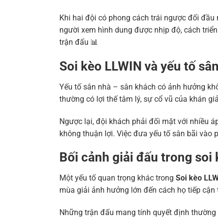
Khi hai đội có phong cách trái ngược đối đầu 
người xem hình dung được nhịp độ, cách triển
trận đấu 📊
Soi kèo LLWIN và yếu tố sân
Yếu tố sân nhà – sân khách có ảnh hưởng k
thường có lợi thế tâm lý, sự cổ vũ của khán gi
Ngược lại, đội khách phải đối mặt với nhiều áp
không thuận lợi. Việc đưa yếu tố sân bãi vào p
Bối cảnh giải đấu trong soi
Một yếu tố quan trọng khác trong
Soi kèo LL
mùa giải ảnh hưởng lớn đến cách họ tiếp cận 
Những trận đấu mang tính quyết định thường di