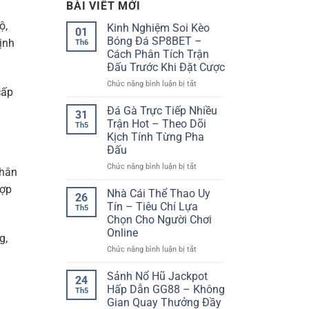
BÀI VIẾT MỚI
ộ,
Kinh Nghiệm Soi Kèo
01
Bóng Đá SP8BET –
định
Th6
Cách Phân Tích Trận
Đấu Trước Khi Đặt Cược
ở
Chức năng bình luận bị tắt
cấp
Kinh
Nghiệm
Đá Gà Trực Tiếp Nhiều
31
Soi
Trận Hot – Theo Dõi
Th5
Kèo
Kịch Tính Từng Pha
Bóng
Đấu
Đá
SP8BET
ở
Chức năng bình luận bị tắt
phân
–
Đá
hợp
Cách
Gà
Nhà Cái Thể Thao Uy
26
Phân
Trực
Tín – Tiêu Chí Lựa
Th5
Tích
Tiếp
Chọn Cho Người Chơi
Trận
Nhiều
Online
Đấu
g,
Trận
Trước
Hot
ở
Chức năng bình luận bị tắt
Khi
–
Nhà
Đặt
Theo
Cái
Sảnh Nổ Hũ Jackpot
24
Cược
Dõi
Thể
Hấp Dẫn GG88 – Không
Th5
Kịch
Thao
Gian Quay Thưởng Đầy
Tính
Uy