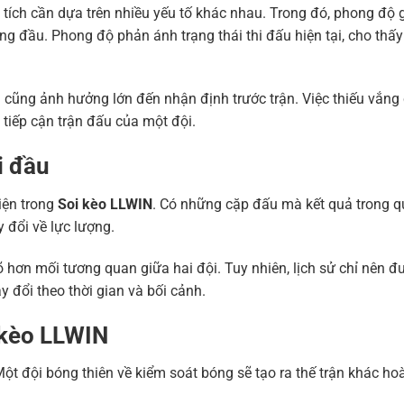
ân tích cần dựa trên nhiều yếu tố khác nhau. Trong đó, phong độ 
ng đầu. Phong độ phản ánh trạng thái thi đấu hiện tại, cho thấy
n cũng ảnh hưởng lớn đến nhận định trước trận. Việc thiếu vắng
 tiếp cận trận đấu của một đội.
i đầu
iện trong
Soi kèo LLWIN
. Có những cặp đấu mà kết quả trong q
 đổi về lực lượng.
 rõ hơn mối tương quan giữa hai đội. Tuy nhiên, lịch sử chỉ nên đ
y đổi theo thời gian và bối cảnh.
i kèo LLWIN
Một đội bóng thiên về kiểm soát bóng sẽ tạo ra thế trận khác ho