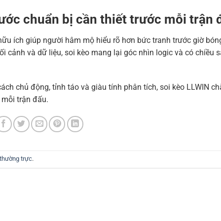
ước chuẩn bị cần thiết trước mỗi trận 
hữu ích giúp người hâm mộ hiểu rõ hơn bức tranh trước giờ bóng
ối cảnh và dữ liệu, soi kèo mang lại góc nhìn logic và có chiều 
ách chủ động, tỉnh táo và giàu tính phân tích, soi kèo LLWIN ch
 mỗi trận đấu.
 thường trực
.