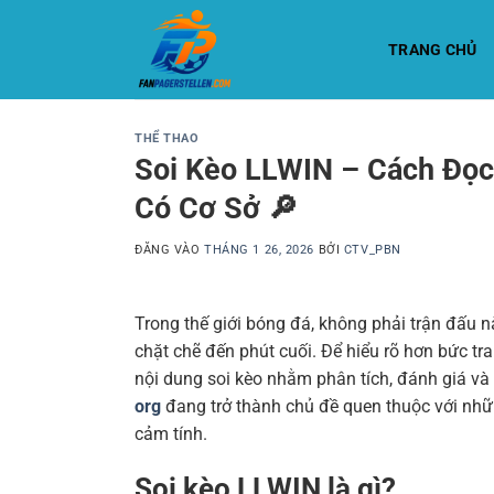
Bỏ
qua
TRANG CHỦ
nội
dung
THỂ THAO
Soi Kèo LLWIN – Cách Đọc
Có Cơ Sở 🔎
ĐĂNG VÀO
THÁNG 1 26, 2026
BỞI
CTV_PBN
Trong thế giới bóng đá, không phải trận đấu n
chặt chẽ đến phút cuối. Để hiểu rõ hơn bức tr
nội dung soi kèo nhằm phân tích, đánh giá và 
org
đang trở thành chủ đề quen thuộc với nhữn
cảm tính.
Soi kèo LLWIN là gì?