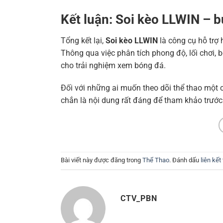
Kết luận: Soi kèo LLWIN – b
Tổng kết lại,
Soi kèo LLWIN
là công cụ hỗ trợ 
Thông qua việc phân tích phong độ, lối chơi, b
cho trải nghiệm xem bóng đá.
Đối với những ai muốn theo dõi thể thao một c
chắn là nội dung rất đáng để tham khảo trước
Bài viết này được đăng trong
Thể Thao
. Đánh dấu
liên kết
CTV_PBN