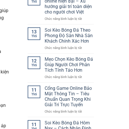
online hiện đại – Xu
Th5
cho
Số
hướng giải trí toàn diện
trải
Trực
 giúp
cho người chơi Việt
nghiệm
Tuyến
ng
giải
RR88
ở
Chức năng bình luận bị tắt
trí
–
Hệ
mượt
Cập
sinh
Soi Kèo Bóng Đá Theo
13
mà
Nhật
thái
Phong Độ Sân Nhà Sân
Th5
Nhanh
game
Khách Chính Xác Hơn
Cho
online
Người
ở
Chức năng bình luận bị tắt
hiện
à
Chơi
Soi
đại
Thể
Kèo
–
Mẹo Chọn Kèo Bóng Đá
12
Thao
Bóng
Xu
Giúp Người Chơi Phân
Th5
Đá
hướng
Tích Tỉnh Táo Hơn
 kiện
Theo
giải
ở
Chức năng bình luận bị tắt
Phong
trí
Mẹo
Độ
toàn
Chọn
Sân
diện
Cổng Game Online Bảo
11
Kèo
Nhà
cho
Mật Thông Tin – Tiêu
Th5
Bóng
Sân
người
Chuẩn Quan Trọng Khi
Đá
Khách
chơi
Giải Trí Trực Tuyến
oạn
Giúp
Chính
Việt
Người
Xác
ở
Chức năng bình luận bị tắt
Chơi
Hơn
Cổng
Phân
Game
Soi Kèo Bóng Đá Hôm
11
 áp
Tích
Online
Nay – Cách Nhận Định
Th5