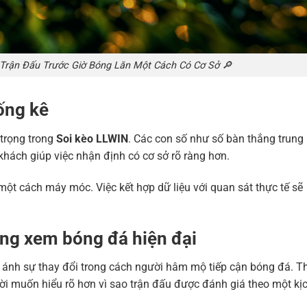
Trận Đấu Trước Giờ Bóng Lăn Một Cách Có Cơ Sở 🔎
ống kê
 trọng trong
Soi kèo LLWIN
. Các con số như số bàn thắng trung 
khách giúp việc nhận định có cơ sở rõ ràng hơn.
ột cách máy móc. Việc kết hợp dữ liệu với quan sát thực tế sẽ
ng xem bóng đá hiện đại
ánh sự thay đổi trong cách người hâm mộ tiếp cận bóng đá. Th
ời muốn hiểu rõ hơn vì sao trận đấu được đánh giá theo một kị