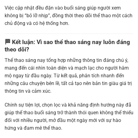
Việc cập nhật đều đặn vào buổi sáng giúp người xem
không bị “bỏ lỡ nhịp”, đồng thời theo dõi thể thao một cách
chủ động và có hệ thống hơn.
🏁 Kết luận: Vì sao thể thao sáng nay luôn đáng
theo dõi?
Thể thao sáng nay tổng hợp những thông tin đáng chú ý,
mang đến cái nhìn toàn diện và mạch lạc cho người hâm
mộ ngay từ đầu ngày. Từ kết quả, phân tích nhanh đến
những câu chuyện bên lề, tất cả tạo nên bản tin giàu giá trị
thông tin và cảm xúc.
Chính sự tiện lợi, chọn lọc và khả năng định hướng này đã
giúp thể thao buổi sáng trở thành thói quen không thể thiếu
đối với nhiều người, mở đầu một ngày mới với sự hào
hứng và đam mê thể thao.