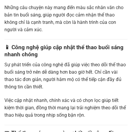
Những câu chuyện này mang đến màu sắc nhân văn cho
bản tin buổi sáng, giúp người đọc cảm nhận thể thao
không chỉ là cạnh tranh, mà còn là hành trình của con
người và cảm xúc.
📱 Công nghệ giúp cập nhật thể thao buổi sáng
nhanh chóng
Sự phát triển của công nghệ đã giúp việc theo dõi thể thao
buổi sáng trở nên dễ dàng hơn bao giờ hết. Chỉ cần vài
thao tác đơn giản, người hâm mộ có thể tiếp cận đầy đủ
thông tin cần thiết.
Việc cập nhật nhanh, chính xác và có chọn lọc giúp tiết
kiệm thời gian, đồng thời mang lại trải nghiệm theo dõi thể
thao hiệu quả trong nhịp sống bận rộn.