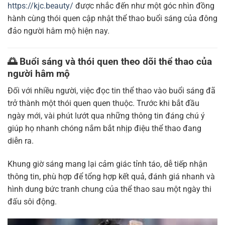
https://kjc.beauty/
được nhắc đến như một góc nhìn đồng
hành cùng thói quen cập nhật thể thao buổi sáng của đông
đảo người hâm mộ hiện nay.
🌅 Buổi sáng và thói quen theo dõi thể thao của
người hâm mộ
Đối với nhiều người, việc đọc tin thể thao vào buổi sáng đã
trở thành một thói quen quen thuộc. Trước khi bắt đầu
ngày mới, vài phút lướt qua những thông tin đáng chú ý
giúp họ nhanh chóng nắm bắt nhịp điệu thể thao đang
diễn ra.
Khung giờ sáng mang lại cảm giác tỉnh táo, dễ tiếp nhận
thông tin, phù hợp để tổng hợp kết quả, đánh giá nhanh và
hình dung bức tranh chung của thể thao sau một ngày thi
đấu sôi động.