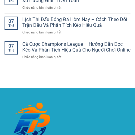
Xu Hướng Giải Trí An Toàn
Th5
Đá
Tiêu
ở
Chức năng bình luận bị tắt
Hôm
Chuẩn
Cổng
Nay
Quan
Game
Lịch Thi Đấu Bóng Đá Hôm Nay – Cách Theo Dõi
–
Trọng
07
Online
Cách
Trận Đấu Và Phân Tích Kèo Hiệu Quả
Khi
Th5
Hợp
Nhận
Giải
ở
Chức năng bình luận bị tắt
Pháp
Định
Trí
Lịch
Việt
Trận
Trực
Thi
Cá Cược Champions League – Hướng Dẫn Đọc
Nam
Đấu
07
Tuyến
Đấu
–
Kèo Và Phân Tích Hiệu Quả Cho Người Chơi Online
Chính
Th5
Bóng
GG88
Xác
ở
Chức năng bình luận bị tắt
Đá
Và
Và
Cá
Hôm
Xu
Có
Cược
Nay
Hướng
Kiểm
Champions
–
Giải
Soát
League
Cách
Trí
–
Theo
An
Hướng
Dõi
Toàn
Dẫn
Trận
Đọc
Đấu
Kèo
Và
Và
Phân
Phân
Tích
Tích
Kèo
Hiệu
Hiệu
Quả
Quả
Cho