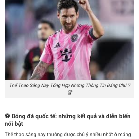
Thể Thao Sáng Nay Tổng Hợp Những Thông Tin Đáng Chú Ý
🏆
⚽ Bóng đá quốc tế: những kết quả và diễn biến
nổi bật
Thể thao sáng nay thường được chú ý nhiều nhất ở mảng