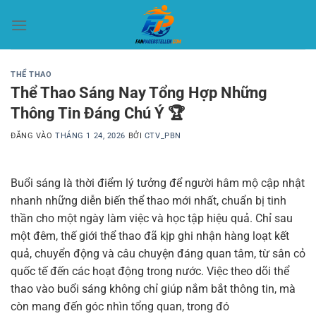
Bỏ
qua
nội
dung
THỂ THAO
Thể Thao Sáng Nay Tổng Hợp Những
Thông Tin Đáng Chú Ý 🏆
ĐĂNG VÀO
THÁNG 1 24, 2026
BỞI
CTV_PBN
Buổi sáng là thời điểm lý tưởng để người hâm mộ cập nhật
nhanh những diễn biến thể thao mới nhất, chuẩn bị tinh
thần cho một ngày làm việc và học tập hiệu quả. Chỉ sau
một đêm, thế giới thể thao đã kịp ghi nhận hàng loạt kết
quả, chuyển động và câu chuyện đáng quan tâm, từ sân cỏ
quốc tế đến các hoạt động trong nước. Việc theo dõi thể
thao vào buổi sáng không chỉ giúp nắm bắt thông tin, mà
còn mang đến góc nhìn tổng quan, trong đó