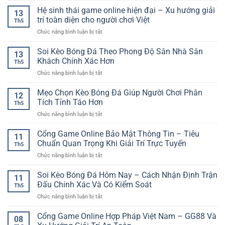
ổn
Giản
Dõi
Hệ sinh thái game online hiện đại – Xu hướng giải
định
Nhưng
13
Tỷ
–
trí toàn diện cho người chơi Việt
Đầy
Th5
Số
Nền
Cuốn
ở
Chức năng bình luận bị tắt
Trực
tảng
Hút
Hệ
Tuyến
cho
sinh
Soi Kèo Bóng Đá Theo Phong Độ Sân Nhà Sân
RR88
trải
13
thái
–
Khách Chính Xác Hơn
nghiệm
Th5
game
Cập
giải
ở
Chức năng bình luận bị tắt
online
Nhật
trí
Soi
hiện
Nhanh
mượt
Kèo
Mẹo Chọn Kèo Bóng Đá Giúp Người Chơi Phân
đại
Cho
12
mà
Bóng
–
Tích Tỉnh Táo Hơn
Người
Th5
Đá
Xu
Chơi
ở
Chức năng bình luận bị tắt
Theo
hướng
Thể
Mẹo
Phong
giải
Thao
Chọn
Cổng Game Online Bảo Mật Thông Tin – Tiêu
Độ
trí
11
Kèo
Sân
Chuẩn Quan Trọng Khi Giải Trí Trực Tuyến
toàn
Th5
Bóng
Nhà
diện
ở
Chức năng bình luận bị tắt
Đá
Sân
cho
Cổng
Giúp
Khách
người
Game
Soi Kèo Bóng Đá Hôm Nay – Cách Nhận Định Trận
Người
Chính
11
chơi
Online
Chơi
Đấu Chính Xác Và Có Kiểm Soát
Xác
Việt
Th5
Bảo
Phân
Hơn
ở
Chức năng bình luận bị tắt
Mật
Tích
Soi
Thông
Tỉnh
Kèo
Cổng Game Online Hợp Pháp Việt Nam – GG88 Và
Tin
Táo
08
Bóng
–
Hơn