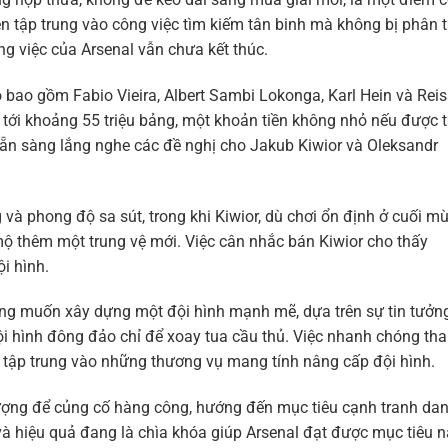
ên tập trung vào công việc tìm kiếm tân binh mà không bị phân 
ông việc của Arsenal vẫn chưa kết thúc.
 bao gồm Fabio Vieira, Albert Sambi Lokonga, Karl Hein và Reis
 tới khoảng 55 triệu bảng, một khoản tiền không nhỏ nếu được t
sẵn sàng lắng nghe các đề nghị cho Jakub Kiwior và Oleksandr
và phong độ sa sút, trong khi Kiwior, dù chơi ổn định ở cuối m
u mộ thêm một trung vệ mới. Việc cân nhắc bán Kiwior cho thấy
i hình.
 Ông muốn xây dựng một đội hình mạnh mẽ, dựa trên sự tin tưởn
ội hình đông đảo chỉ để xoay tua cầu thủ. Việc nhanh chóng tha
 tập trung vào những thương vụ mang tính nâng cấp đội hình.
ượng để củng cố hàng công, hướng đến mục tiêu cạnh tranh da
và hiệu quả đang là chìa khóa giúp Arsenal đạt được mục tiêu n