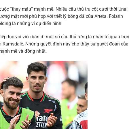
cuộc “thay máu” mạnh mẽ. Nhiều cầu thủ trụ cột dưới thời Unai
ng mặt mới phù hợp với triết lý bóng đá của Arteta. Folarin
lding là những ví dụ điển hình.
iếp tục với việc bán đi một số cầu thủ từng là nhân tố quan trọn
n Ramsdale. Những quyết định này cho thấy sự quyết đoán của
 mạnh mẽ và đồng nhất.