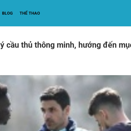
BLOG
THỂ THAO
 lý cầu thủ thông minh, hướng đến mụ