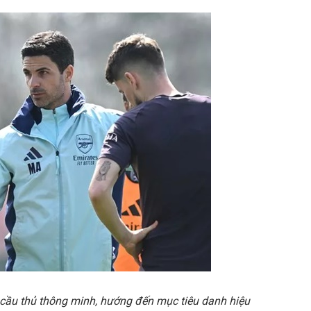
ý cầu thủ thông minh, hướng đến mục tiêu danh hiệu