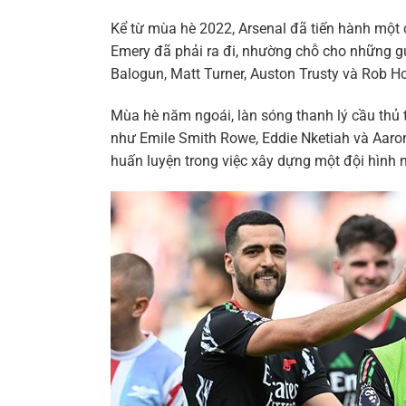
Kể từ mùa hè 2022, Arsenal đã tiến hành một 
Emery đã phải ra đi, nhường chỗ cho những gươ
Balogun, Matt Turner, Auston Trusty và Rob Ho
Mùa hè năm ngoái, làn sóng thanh lý cầu thủ t
như Emile Smith Rowe, Eddie Nketiah và Aaro
huấn luyện trong việc xây dựng một đội hình