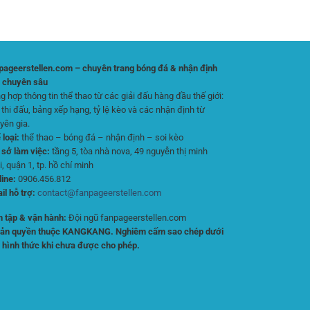
pageerstellen.com – chuyên trang bóng đá & nhận định
 chuyên sâu
g hợp thông tin thể thao từ các giải đấu hàng đầu thế giới:
h thi đấu, bảng xếp hạng, tỷ lệ kèo và các nhận định từ
yên gia.
 loại:
thể thao – bóng đá – nhận định – soi kèo
 sở làm việc:
tầng 5, tòa nhà nova, 49 nguyễn thị minh
i, quận 1, tp. hồ chí minh
line:
0906.456.812
il hỗ trợ:
contact@fanpageerstellen.com
n tập & vận hành:
Đội ngũ fanpageerstellen.com
ản quyền thuộc KANGKANG. Nghiêm cấm sao chép dưới
 hình thức khi chưa được cho phép.