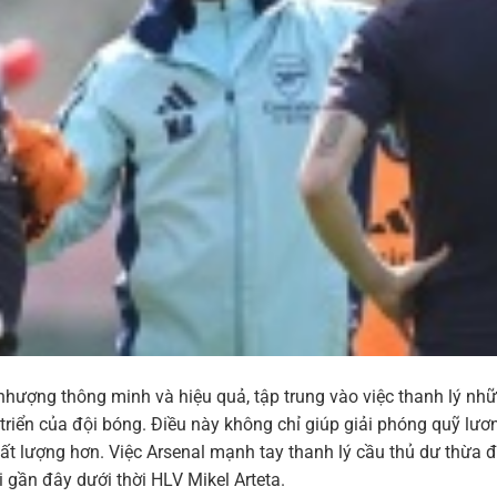
nhượng thông minh và hiệu quả, tập trung vào việc thanh lý nh
triển của đội bóng. Điều này không chỉ giúp giải phóng quỹ lươ
t lượng hơn. Việc Arsenal mạnh tay thanh lý cầu thủ dư thừa đ
 gần đây dưới thời HLV Mikel Arteta.