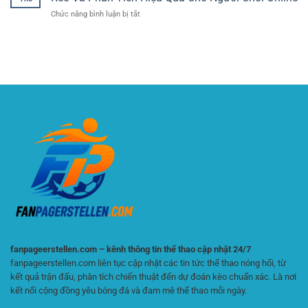
Bóng
GG88
Xác
ở
Chức năng bình luận bị tắt
Đá
Và
Và
Cá
Hôm
Xu
Có
Cược
Nay
Hướng
Kiểm
Champions
–
Giải
Soát
League
Cách
Trí
–
Theo
An
Hướng
Dõi
Toàn
Dẫn
Trận
Đọc
Đấu
Kèo
Và
Và
Phân
Phân
Tích
Tích
Kèo
Hiệu
Hiệu
Quả
Quả
Cho
Người
Chơi
Online
fanpageerstellen.com – kênh thông tin thể thao cập nhật 24/7
fanpageerstellen.com liên tục cập nhật các tin tức thể thao nóng hổi, từ
kết quả trận đấu, phân tích chiến thuật đến dự đoán kèo chuẩn xác. Là nơi
kết nối cộng đồng yêu bóng đá và đam mê thể thao mỗi ngày.