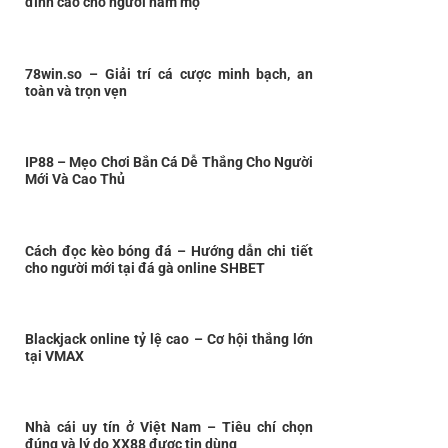
đỉnh cao cho người hâm mộ
78win.so – Giải trí cá cược minh bạch, an
toàn và trọn vẹn
IP88 – Mẹo Chơi Bắn Cá Dễ Thắng Cho Người
Mới Và Cao Thủ
Cách đọc kèo bóng đá – Hướng dẫn chi tiết
cho người mới tại đá gà online SHBET
Blackjack online tỷ lệ cao – Cơ hội thắng lớn
tại VMAX
Nhà cái uy tín ở Việt Nam – Tiêu chí chọn
đúng và lý do XX88 được tin dùng