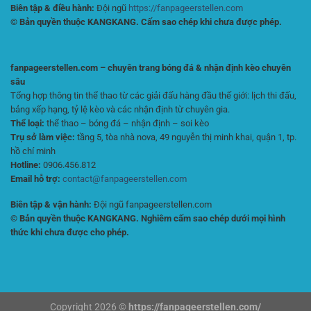
Biên tập & điều hành:
Đội ngũ
https://fanpageerstellen.com
© Bản quyền thuộc KANGKANG. Cấm sao chép khi chưa được phép.
fanpageerstellen.com – chuyên trang bóng đá & nhận định kèo chuyên
sâu
Tổng hợp thông tin thể thao từ các giải đấu hàng đầu thế giới: lịch thi đấu,
bảng xếp hạng, tỷ lệ kèo và các nhận định từ chuyên gia.
Thể loại:
thể thao – bóng đá – nhận định – soi kèo
Trụ sở làm việc:
tầng 5, tòa nhà nova, 49 nguyễn thị minh khai, quận 1, tp.
hồ chí minh
Hotline:
0906.456.812
Email hỗ trợ:
contact@fanpageerstellen.com
Biên tập & vận hành:
Đội ngũ fanpageerstellen.com
© Bản quyền thuộc KANGKANG. Nghiêm cấm sao chép dưới mọi hình
thức khi chưa được cho phép.
Copyright 2026 ©
https://fanpageerstellen.com/