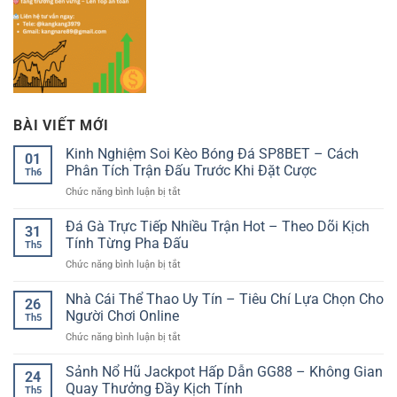
BÀI VIẾT MỚI
Kinh Nghiệm Soi Kèo Bóng Đá SP8BET – Cách
01
Phân Tích Trận Đấu Trước Khi Đặt Cược
Th6
ở
Chức năng bình luận bị tắt
Kinh
Nghiệm
Đá Gà Trực Tiếp Nhiều Trận Hot – Theo Dõi Kịch
31
Soi
Tính Từng Pha Đấu
Th5
Kèo
ở
Chức năng bình luận bị tắt
Bóng
Đá
Đá
Gà
Nhà Cái Thể Thao Uy Tín – Tiêu Chí Lựa Chọn Cho
SP8BET
26
Trực
–
Người Chơi Online
Th5
Tiếp
Cách
ở
Chức năng bình luận bị tắt
Nhiều
Phân
Nhà
Trận
Tích
Cái
Sảnh Nổ Hũ Jackpot Hấp Dẫn GG88 – Không Gian
Hot
Trận
24
Thể
–
Quay Thưởng Đầy Kịch Tính
Đấu
Th5
Thao