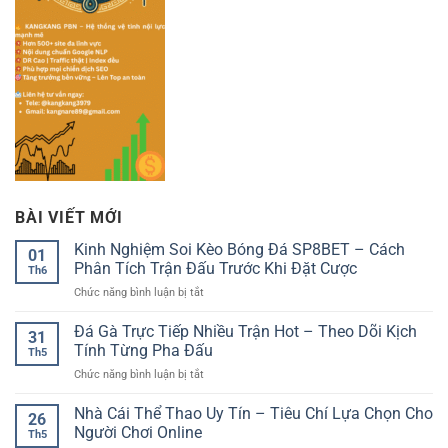
BÀI VIẾT MỚI
Kinh Nghiệm Soi Kèo Bóng Đá SP8BET – Cách
01
Phân Tích Trận Đấu Trước Khi Đặt Cược
Th6
ở
Chức năng bình luận bị tắt
Kinh
Nghiệm
Đá Gà Trực Tiếp Nhiều Trận Hot – Theo Dõi Kịch
31
Soi
Tính Từng Pha Đấu
Th5
Kèo
ở
Chức năng bình luận bị tắt
Bóng
Đá
Đá
Gà
Nhà Cái Thể Thao Uy Tín – Tiêu Chí Lựa Chọn Cho
SP8BET
26
Trực
–
Người Chơi Online
Th5
Tiếp
Cách