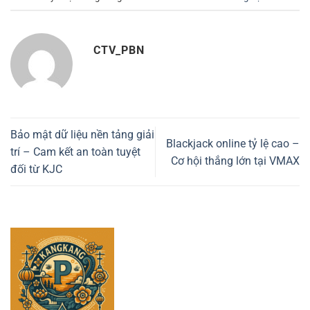
CTV_PBN
Bảo mật dữ liệu nền tảng giải
Blackjack online tỷ lệ cao –
trí – Cam kết an toàn tuyệt
Cơ hội thắng lớn tại VMAX
đối từ KJC