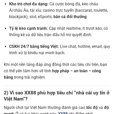
Kho trò chơi đa dạng:
Cá cược bóng đá, kèo châu
Á/châu Âu, tài xỉu; casino trực tuyến (baccarat, roulette,
blackjack), slot; eSports;
bắn cá đổi thưởng
.
Tỷ lệ kèo cạnh tranh:
Cập nhật realtime, ít trượt kèo; có
thống kê và dữ liệu trận đấu hỗ trợ quyết định.
CSKH 24/7 bằng tiếng Việt:
Live chat, hotline, email; quy
trình xử lý khiếu nại minh bạch.
Khi một nền tảng đáp ứng đồng thời các tiêu chí trên, bạn
có thể yên tâm hơn về tính
hợp pháp – an toàn – công
bằng
trong trải nghiệm.
2) Vì sao XX88 phù hợp tiêu chí “nhà cái uy tín ở
Việt Nam”?
Người chơi tại Việt Nam thường đánh giá cao
tốc độ
và
độ
mượt
. Ở cả hai khía cạnh này,
XX88
ghi điểm nhờ: