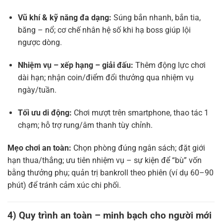
Vũ khí & kỹ năng đa dạng:
Súng bắn nhanh, bắn tia,
băng – nổ; cơ chế nhân hệ số khi hạ boss giúp lội
ngược dòng.
Nhiệm vụ – xếp hạng – giải đấu:
Thêm động lực chơi
dài hạn; nhận coin/điểm đổi thưởng qua nhiệm vụ
ngày/tuần.
Tối ưu di động:
Chơi mượt trên smartphone, thao tác 1
chạm; hỗ trợ rung/âm thanh tùy chỉnh.
Mẹo chơi an toàn:
Chọn phòng đúng ngân sách; đặt giới
hạn thua/thắng; ưu tiên nhiệm vụ – sự kiện để “bù” vốn
bằng thưởng phụ; quản trị bankroll theo phiên (ví dụ 60–90
phút) để tránh cảm xúc chi phối.
4) Quy trình an toàn – minh bạch cho người mới