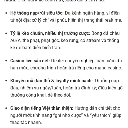
Hệ thống nạp/rút siêu tốc:
Đa kênh ngân hàng, ví điện
tử nội địa; xử lý chỉ vài phút, hiển thị trạng thái realtime.
Tỷ lệ kèo chuẩn, nhiều thị trường cược:
Bóng đá châu
Âu/Á, thẻ phạt, phạt góc, kèo rung; có stream và thống
kê để bám diễn biến trận.
Casino live sắc nét:
Dealer chuyên nghiệp, bàn cược đa
hạn mức; chương trình hoàn trả riêng cho mảng casino.
Khuyến mãi tân thủ & loyalty minh bạch:
Thưởng nạp
đầu, nhiệm vụ ngày/tuần, hoàn trả định kỳ; điều kiện gỡ
thưởng công khai, dễ theo dõi.
Giao diện tiếng Việt thân thiện:
Hướng dẫn chi tiết cho
người mới; tính năng “ghi nhớ cược” và “yêu thích” giúp
thao tác nhanh.