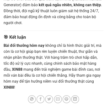
Generator) đảm bảo
kết quả ngẫu nhiên, không can thiệp
.
Đồng thời, đội ngũ kỹ thuật luôn giám sát hệ thống 24/7,
đảm bảo hoạt động ổn định và công bằng cho toàn bộ
người chơi.
🎯 Kết luận
Bài đổi thưởng hôm nay
không chỉ là hình thức giải trí, mà
còn là cơ hội giúp bạn rèn luyện chiến thuật, thư giãn và
nhận phần thưởng thật. Với hàng trăm trò chơi hấp dẫn,
tốc độ xử lý cực nhanh, cùng chính sách bảo mật hàng
đầu,
XIN88
mang đến trải nghiệm game bài đỉnh cao, nơi
mỗi ván bài đều là cơ hội chiến thắng. Hãy tham gia ngay
hôm nay để tận hưởng niềm vui đổi thưởng thật cùng
XIN88
!