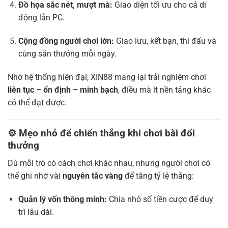
Đồ họa sắc nét, mượt mà:
Giao diện tối ưu cho cả di
động lẫn PC.
Cộng đồng người chơi lớn:
Giao lưu, kết bạn, thi đấu và
cùng săn thưởng mỗi ngày.
Nhờ hệ thống hiện đại, XIN88 mang lại trải nghiệm chơi
liên tục – ổn định – minh bạch
, điều mà ít nền tảng khác
có thể đạt được.
⚙️ Mẹo nhỏ để chiến thắng khi chơi bài đổi
thưởng
Dù mỗi trò có cách chơi khác nhau, nhưng người chơi có
thể ghi nhớ vài
nguyên tắc vàng
để tăng tỷ lệ thắng:
Quản lý vốn thông minh:
Chia nhỏ số tiền cược để duy
trì lâu dài.