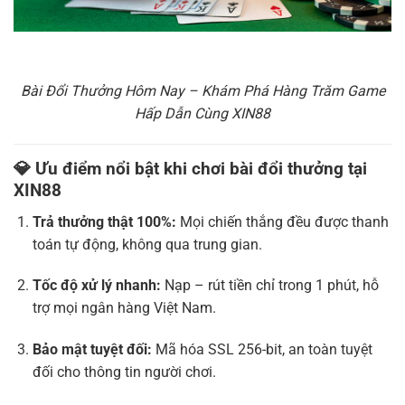
Bài Đổi Thưởng Hôm Nay – Khám Phá Hàng Trăm Game
Hấp Dẫn Cùng XIN88
💎 Ưu điểm nổi bật khi chơi bài đổi thưởng tại
XIN88
Trả thưởng thật 100%:
Mọi chiến thắng đều được thanh
toán tự động, không qua trung gian.
Tốc độ xử lý nhanh:
Nạp – rút tiền chỉ trong 1 phút, hỗ
trợ mọi ngân hàng Việt Nam.
Bảo mật tuyệt đối:
Mã hóa SSL 256-bit, an toàn tuyệt
đối cho thông tin người chơi.