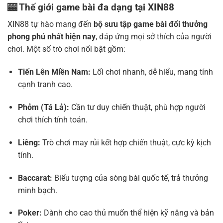
🎰 Thế giới game bài đa dạng tại XIN88
XIN88 tự hào mang đến
bộ sưu tập game bài đổi thưởng
phong phú nhất hiện nay
, đáp ứng mọi sở thích của người
chơi. Một số trò chơi nổi bật gồm:
Tiến Lên Miền Nam:
Lối chơi nhanh, dễ hiểu, mang tính
cạnh tranh cao.
Phỏm (Tá Lả):
Cần tư duy chiến thuật, phù hợp người
chơi thích tính toán.
Liêng:
Trò chơi may rủi kết hợp chiến thuật, cực kỳ kịch
tính.
Baccarat:
Biểu tượng của sòng bài quốc tế, trả thưởng
minh bạch.
Poker:
Dành cho cao thủ muốn thể hiện kỹ năng và bản