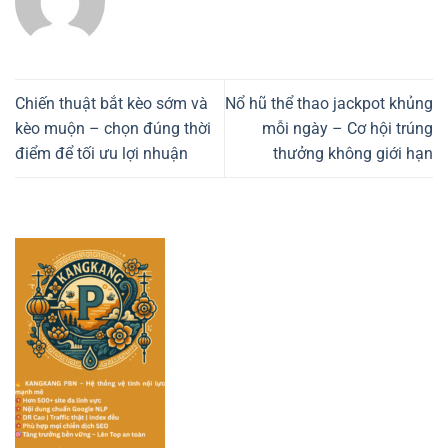
Chiến thuật bắt kèo sớm và
Nổ hũ thể thao jackpot khủng
kèo muộn – chọn đúng thời
mỗi ngày – Cơ hội trúng
điểm để tối ưu lợi nhuận
thưởng không giới hạn