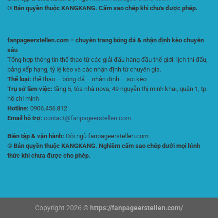
© Bản quyền thuộc KANGKANG. Cấm sao chép khi chưa được phép.
fanpageerstellen.com – chuyên trang bóng đá & nhận định kèo chuyên
sâu
Tổng hợp thông tin thể thao từ các giải đấu hàng đầu thế giới: lịch thi đấu,
bảng xếp hạng, tỷ lệ kèo và các nhận định từ chuyên gia.
Thể loại:
thể thao – bóng đá – nhận định – soi kèo
Trụ sở làm việc:
tầng 5, tòa nhà nova, 49 nguyễn thị minh khai, quận 1, tp.
hồ chí minh
Hotline:
0906.456.812
Email hỗ trợ:
contact@fanpageerstellen.com
Biên tập & vận hành:
Đội ngũ fanpageerstellen.com
© Bản quyền thuộc KANGKANG. Nghiêm cấm sao chép dưới mọi hình
thức khi chưa được cho phép.
Copyright 2026 ©
https://fanpageerstellen.com/