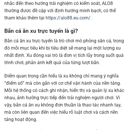
nhắc đến theo hướng trải nghiệm có kiểm soát, ALO8
thường được đề cập với định hướng minh bạch, có thể
tham khảo thêm tại
https://alo88.eu.com/
.
Bắn cá ăn xu trực tuyến là gì?
Bắn cá ăn xu trực tuyến là trò chơi mô phỏng săn cá, trong
đó mỗi mục tiêu khi bị tiêu diệt sẽ mang lại một lượng xu
nhất định. Xu đóng vai trò là đơn vị tích lũy trong suốt quá
trình chơi, phản ánh kết quả của từng lượt bắn.
Điểm quan trọng cần hiểu là xu không chỉ mang ý nghĩa
“điểm số” mà còn gắn với cơ chế vận hành của nền tảng.
Mỗi hệ thống có cách ghi nhận, hiển thị và quản lý xu khác
nhau, ảnh hưởng trực tiếp đến trải nghiệm người chơi. Vì
vậy, bắn cá ăn xu không đơn thuần là thao tác nhanh tay,
mà còn liên quan đến việc hiểu rõ luật chơi và cách nền
tảng hoạt động.