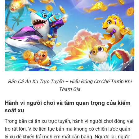
Bắn Cá Ăn Xu Trực Tuyến – Hiểu Đúng Cơ Chế Trước Khi
Tham Gia
Hành vi người chơi và tầm quan trọng của kiểm
soát xu
Trong bắn cá ăn xu trực tuyến, hành vi người chơi đóng vai
trò rất lớn. Việc liên tục bắn mà không có chiến lược quản
lý xu dễ khiến trải nghiệm mất cân bằng. Ngược lại, người