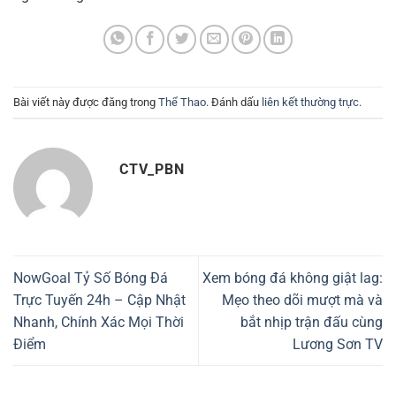
Bài viết này được đăng trong
Thể Thao
. Đánh dấu
liên kết thường trực
.
CTV_PBN
NowGoal Tỷ Số Bóng Đá
Xem bóng đá không giật lag:
Trực Tuyến 24h – Cập Nhật
Mẹo theo dõi mượt mà và
Nhanh, Chính Xác Mọi Thời
bắt nhịp trận đấu cùng
Điểm
Lương Sơn TV