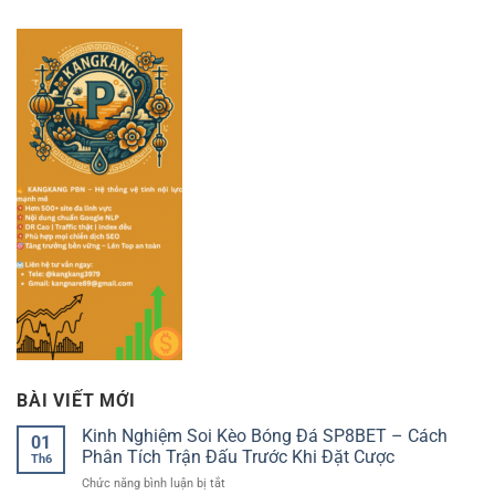
BÀI VIẾT MỚI
Kinh Nghiệm Soi Kèo Bóng Đá SP8BET – Cách
01
Phân Tích Trận Đấu Trước Khi Đặt Cược
Th6
ở
Chức năng bình luận bị tắt