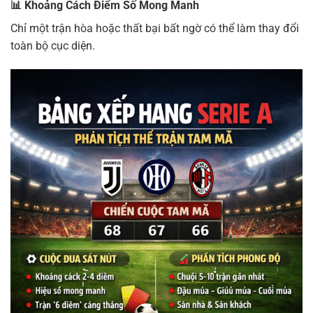
📊 Khoảng Cách Điểm Số Mong Manh
Chỉ một trận hòa hoặc thất bại bất ngờ có thể làm thay đổi
toàn bộ cục diện.