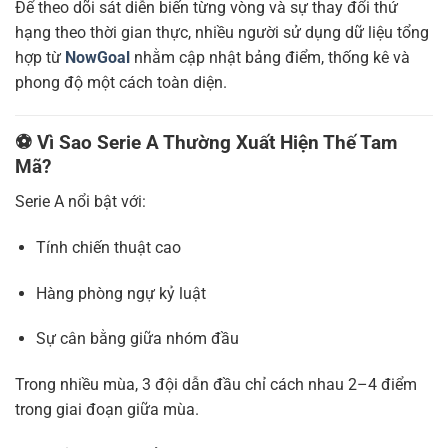
Để theo dõi sát diễn biến từng vòng và sự thay đổi thứ
hạng theo thời gian thực, nhiều người sử dụng dữ liệu tổng
hợp từ
NowGoal
nhằm cập nhật bảng điểm, thống kê và
phong độ một cách toàn diện.
⚽ Vì Sao Serie A Thường Xuất Hiện Thế Tam
Mã?
Serie A nổi bật với:
Tính chiến thuật cao
Hàng phòng ngự kỷ luật
Sự cân bằng giữa nhóm đầu
Trong nhiều mùa, 3 đội dẫn đầu chỉ cách nhau 2–4 điểm
trong giai đoạn giữa mùa.