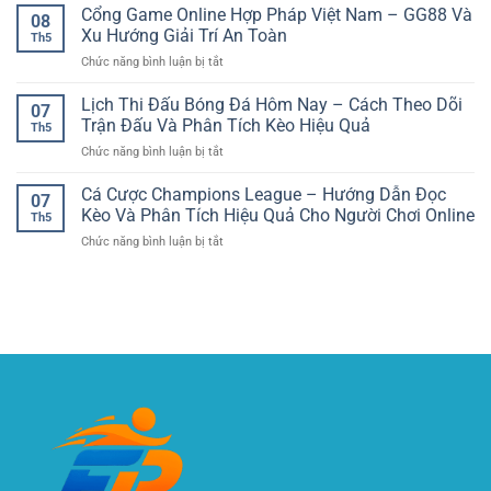
Kèo
Cổng Game Online Hợp Pháp Việt Nam – GG88 Và
Tin
Táo
08
Bóng
–
Xu Hướng Giải Trí An Toàn
Hơn
Th5
Đá
Tiêu
ở
Chức năng bình luận bị tắt
Hôm
Chuẩn
Cổng
Nay
Quan
Game
Lịch Thi Đấu Bóng Đá Hôm Nay – Cách Theo Dõi
–
Trọng
07
Online
Cách
Trận Đấu Và Phân Tích Kèo Hiệu Quả
Khi
Th5
Hợp
Nhận
Giải
ở
Chức năng bình luận bị tắt
Pháp
Định
Trí
Lịch
Việt
Trận
Trực
Thi
Cá Cược Champions League – Hướng Dẫn Đọc
Nam
Đấu
07
Tuyến
Đấu
–
Kèo Và Phân Tích Hiệu Quả Cho Người Chơi Online
Chính
Th5
Bóng
GG88
Xác
ở
Chức năng bình luận bị tắt
Đá
Và
Và
Cá
Hôm
Xu
Có
Cược
Nay
Hướng
Kiểm
Champions
–
Giải
Soát
League
Cách
Trí
–
Theo
An
Hướng
Dõi
Toàn
Dẫn
Trận
Đọc
Đấu
Kèo
Và
Và
Phân
Phân
Tích
Tích
Kèo
Hiệu
Hiệu