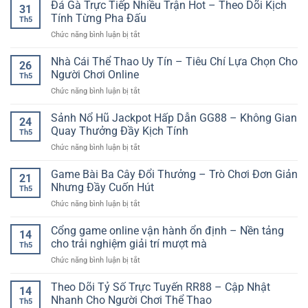
Nghiệm
Đá Gà Trực Tiếp Nhiều Trận Hot – Theo Dõi Kịch
31
Soi
Tính Từng Pha Đấu
Th5
Kèo
ở
Chức năng bình luận bị tắt
Bóng
Đá
Đá
Gà
Nhà Cái Thể Thao Uy Tín – Tiêu Chí Lựa Chọn Cho
SP8BET
26
Trực
–
Người Chơi Online
Th5
Tiếp
Cách
ở
Chức năng bình luận bị tắt
Nhiều
Phân
Nhà
Trận
Tích
Cái
Sảnh Nổ Hũ Jackpot Hấp Dẫn GG88 – Không Gian
Hot
Trận
24
Thể
–
Quay Thưởng Đầy Kịch Tính
Đấu
Th5
Thao
Theo
Trước
ở
Chức năng bình luận bị tắt
Uy
Dõi
Khi
Sảnh
Tín
Kịch
Đặt
Nổ
Game Bài Ba Cây Đổi Thưởng – Trò Chơi Đơn Giản
–
Tính
21
Cược
Hũ
Tiêu
Nhưng Đầy Cuốn Hút
Từng
Th5
Jackpot
Chí
Pha
ở
Chức năng bình luận bị tắt
Hấp
Lựa
Đấu
Game
Dẫn
Chọn
Bài
Cổng game online vận hành ổn định – Nền tảng
GG88
Cho
14
Ba
–
cho trải nghiệm giải trí mượt mà
Người
Th5
Cây
Không
Chơi
ở
Chức năng bình luận bị tắt
Đổi
Gian
Online
Cổng
Thưởng
Quay
game
Theo Dõi Tỷ Số Trực Tuyến RR88 – Cập Nhật
–
Thưởng
14
online
Trò
Nhanh Cho Người Chơi Thể Thao
Đầy
Th5
vận