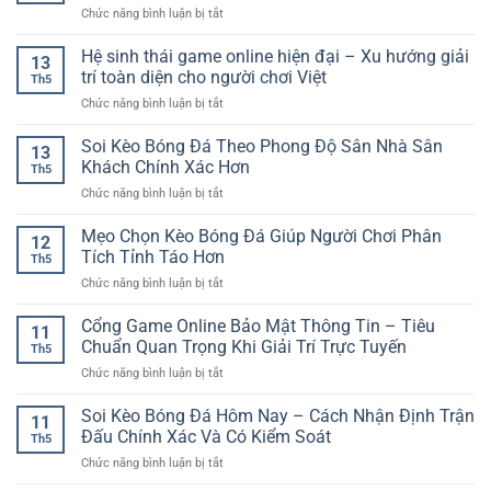
Chơi
Kịch
ở
Chức năng bình luận bị tắt
hành
Đơn
Tính
Theo
ổn
Giản
Dõi
Hệ sinh thái game online hiện đại – Xu hướng giải
định
Nhưng
13
Tỷ
–
trí toàn diện cho người chơi Việt
Đầy
Th5
Số
Nền
Cuốn
ở
Chức năng bình luận bị tắt
Trực
tảng
Hút
Hệ
Tuyến
cho
sinh
Soi Kèo Bóng Đá Theo Phong Độ Sân Nhà Sân
RR88
trải
13
thái
–
Khách Chính Xác Hơn
nghiệm
Th5
game
Cập
giải
ở
Chức năng bình luận bị tắt
online
Nhật
trí
Soi
hiện
Nhanh
mượt
Kèo
Mẹo Chọn Kèo Bóng Đá Giúp Người Chơi Phân
đại
Cho
12
mà
Bóng
–
Tích Tỉnh Táo Hơn
Người
Th5
Đá
Xu
Chơi
ở
Chức năng bình luận bị tắt
Theo
hướng
Thể
Mẹo
Phong
giải
Thao
Chọn
Cổng Game Online Bảo Mật Thông Tin – Tiêu
Độ
trí
11
Kèo
Sân
Chuẩn Quan Trọng Khi Giải Trí Trực Tuyến
toàn
Th5
Bóng
Nhà
diện
ở
Chức năng bình luận bị tắt
Đá
Sân
cho
Cổng
Giúp
Khách
người
Game
Soi Kèo Bóng Đá Hôm Nay – Cách Nhận Định Trận
Người
Chính
11
chơi
Online
Chơi
Đấu Chính Xác Và Có Kiểm Soát
Xác
Việt
Th5
Bảo
Phân
Hơn
ở
Chức năng bình luận bị tắt
Mật
Tích
Soi
Thông
Tỉnh