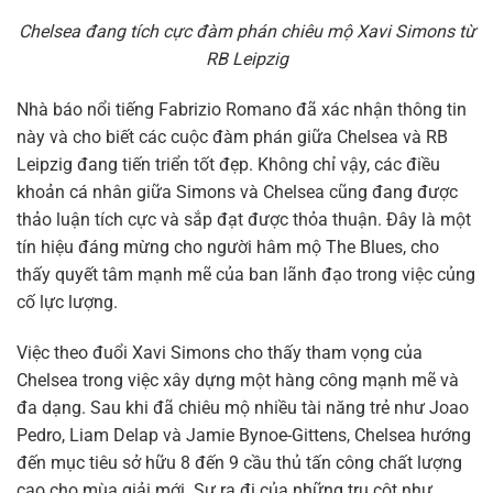
Chelsea đang tích cực đàm phán chiêu mộ Xavi Simons từ
RB Leipzig
Nhà báo nổi tiếng Fabrizio Romano đã xác nhận thông tin
này và cho biết các cuộc đàm phán giữa Chelsea và RB
Leipzig đang tiến triển tốt đẹp. Không chỉ vậy, các điều
khoản cá nhân giữa Simons và Chelsea cũng đang được
thảo luận tích cực và sắp đạt được thỏa thuận. Đây là một
tín hiệu đáng mừng cho người hâm mộ The Blues, cho
thấy quyết tâm mạnh mẽ của ban lãnh đạo trong việc củng
cố lực lượng.
Việc theo đuổi Xavi Simons cho thấy tham vọng của
Chelsea trong việc xây dựng một hàng công mạnh mẽ và
đa dạng. Sau khi đã chiêu mộ nhiều tài năng trẻ như Joao
Pedro, Liam Delap và Jamie Bynoe-Gittens, Chelsea hướng
đến mục tiêu sở hữu 8 đến 9 cầu thủ tấn công chất lượng
cao cho mùa giải mới. Sự ra đi của những trụ cột như