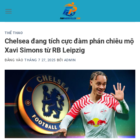
Bỏ
qua
nội
dung
THỂ THAO
Chelsea đang tích cực đàm phán chiêu mộ
Xavi Simons từ RB Leipzig
ĐĂNG VÀO
THÁNG 7 27, 2025
BỞI
ADMIN