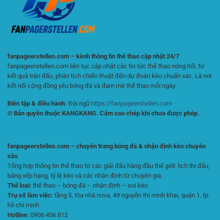
Quả
Quả
Cho
Người
Chơi
Online
fanpageerstellen.com – kênh thông tin thể thao cập nhật 24/7
fanpageerstellen.com liên tục cập nhật các tin tức thể thao nóng hổi, từ
kết quả trận đấu, phân tích chiến thuật đến dự đoán kèo chuẩn xác. Là nơi
kết nối cộng đồng yêu bóng đá và đam mê thể thao mỗi ngày.
Biên tập & điều hành:
Đội ngũ
https://fanpageerstellen.com
© Bản quyền thuộc KANGKANG. Cấm sao chép khi chưa được phép.
fanpageerstellen.com – chuyên trang bóng đá & nhận định kèo chuyên
sâu
Tổng hợp thông tin thể thao từ các giải đấu hàng đầu thế giới: lịch thi đấu,
bảng xếp hạng, tỷ lệ kèo và các nhận định từ chuyên gia.
Thể loại:
thể thao – bóng đá – nhận định – soi kèo
Trụ sở làm việc:
tầng 5, tòa nhà nova, 49 nguyễn thị minh khai, quận 1, tp.
hồ chí minh
Hotline:
0906.456.812