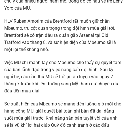
chú ý của nhiều người hâm mộ, trong đó có hậu vệ trẻ Leny
Yoro của MU.
HLV Ruben Amorim của Brentford rất muốn giữ chân
Mbeumo, trụ cột quan trọng trong đội hình mùa giải tới.
Brentford sẽ có trận đấu ra quân gặp Arsenal tại Old
Trafford vào tháng 8, và sự hiện diện của Mbeumo sẽ là
một lợi thế không nhỏ.
Việc MU chi mạnh tay cho Mbeumo cho thấy sự quyết tâm
của ban lãnh đạo trong việc nâng cấp đội hình. Sau kỳ
nghỉ hè, các cầu thủ MU sẽ trở lại tập luyện vào ngày 7
tháng 7 trước khi lên đường sang Mỹ tham dự chuyến du
đấu tiền mùa giải.
Sự xuất hiện của Mbeumo sẽ mang đến luồng gió mới cho
hàng công MU, giải quyết bài toán ghi bàn đã dai dẳng
suốt mùa giải trước. Khả năng săn bàn tuyệt vời của anh
sẽ là vũ khí lợi hại giúp Quỷ đỏ cạnh tranh ở các đấu