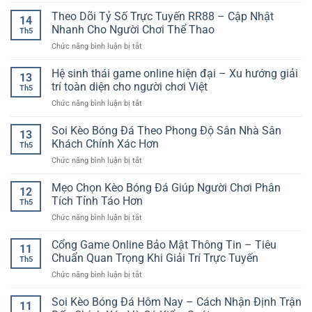
Cổng
Thưởng
Quay
game
Theo Dõi Tỷ Số Trực Tuyến RR88 – Cập Nhật
–
Thưởng
14
online
Trò
Nhanh Cho Người Chơi Thể Thao
Đầy
Th5
vận
Chơi
Kịch
ở
Chức năng bình luận bị tắt
hành
Đơn
Tính
Theo
ổn
Giản
Dõi
Hệ sinh thái game online hiện đại – Xu hướng giải
định
Nhưng
13
Tỷ
–
trí toàn diện cho người chơi Việt
Đầy
Th5
Số
Nền
Cuốn
ở
Chức năng bình luận bị tắt
Trực
tảng
Hút
Hệ
Tuyến
cho
sinh
Soi Kèo Bóng Đá Theo Phong Độ Sân Nhà Sân
RR88
trải
13
thái
–
Khách Chính Xác Hơn
nghiệm
Th5
game
Cập
giải
ở
Chức năng bình luận bị tắt
online
Nhật
trí
Soi
hiện
Nhanh
mượt
Kèo
Mẹo Chọn Kèo Bóng Đá Giúp Người Chơi Phân
đại
Cho
12
mà
Bóng
–
Tích Tỉnh Táo Hơn
Người
Th5
Đá
Xu
Chơi
ở
Chức năng bình luận bị tắt
Theo
hướng
Thể
Mẹo
Phong
giải
Thao
Chọn
Cổng Game Online Bảo Mật Thông Tin – Tiêu
Độ
trí
11
Kèo
Sân
Chuẩn Quan Trọng Khi Giải Trí Trực Tuyến
toàn
Th5
Bóng
Nhà
diện
ở
Chức năng bình luận bị tắt
Đá
Sân
cho
Cổng
Giúp
Khách
người
Game
Soi Kèo Bóng Đá Hôm Nay – Cách Nhận Định Trận
Người
Chính
11
chơi
Online
Chơi