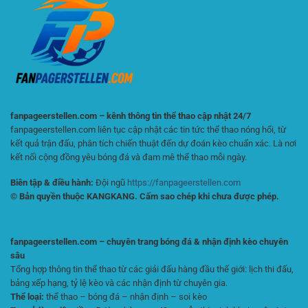
Phân
Tích
Tích
Kèo
Hiệu
Hiệu
Quả
Quả
Cho
Người
Chơi
Online
fanpageerstellen.com – kênh thông tin thể thao cập nhật 24/7
fanpageerstellen.com liên tục cập nhật các tin tức thể thao nóng hổi, từ
kết quả trận đấu, phân tích chiến thuật đến dự đoán kèo chuẩn xác. Là nơi
kết nối cộng đồng yêu bóng đá và đam mê thể thao mỗi ngày.
Biên tập & điều hành:
Đội ngũ
https://fanpageerstellen.com
© Bản quyền thuộc KANGKANG. Cấm sao chép khi chưa được phép.
fanpageerstellen.com – chuyên trang bóng đá & nhận định kèo chuyên
sâu
Tổng hợp thông tin thể thao từ các giải đấu hàng đầu thế giới: lịch thi đấu,
bảng xếp hạng, tỷ lệ kèo và các nhận định từ chuyên gia.
Thể loại:
thể thao – bóng đá – nhận định – soi kèo