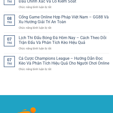
Đấu Chính Xác Và Có Kiểm Soát
Xác
Việt
Th5
Bảo
Phân
Hơn
ở
Chức năng bình luận bị tắt
Mật
Tích
Soi
Thông
Tỉnh
Kèo
Cổng Game Online Hợp Pháp Việt Nam – GG88 Và
Tin
Táo
08
Bóng
–
Xu Hướng Giải Trí An Toàn
Hơn
Th5
Đá
Tiêu
ở
Chức năng bình luận bị tắt
Hôm
Chuẩn
Cổng
Nay
Quan
Game
Lịch Thi Đấu Bóng Đá Hôm Nay – Cách Theo Dõi
–
Trọng
07
Online
Cách
Trận Đấu Và Phân Tích Kèo Hiệu Quả
Khi
Th5
Hợp
Nhận
Giải
ở
Chức năng bình luận bị tắt
Pháp
Định
Trí
Lịch
Việt
Trận
Trực
Thi
Cá Cược Champions League – Hướng Dẫn Đọc
Nam
Đấu
07
Tuyến
Đấu
–
Kèo Và Phân Tích Hiệu Quả Cho Người Chơi Online
Chính
Th5
Bóng
GG88
Xác
ở
Chức năng bình luận bị tắt
Đá
Và
Và
Cá
Hôm
Xu
Có
Cược
Nay
Hướng
Kiểm
Champions
–
Giải
Soát
League
Cách
Trí
–
Theo
An
Hướng
Dõi
Toàn
Dẫn
Trận
Đọc
Đấu
Kèo
Và
Và
Phân