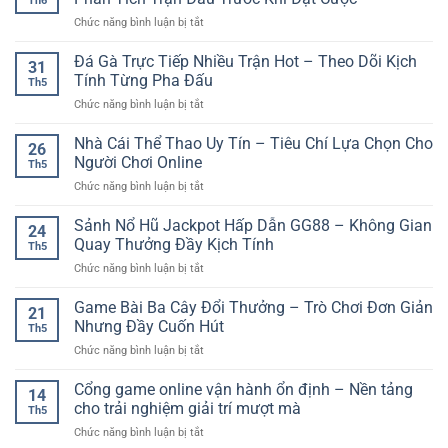
Th6
ở
Chức năng bình luận bị tắt
Kinh
Nghiệm
Đá Gà Trực Tiếp Nhiều Trận Hot – Theo Dõi Kịch
31
Soi
Tính Từng Pha Đấu
Th5
Kèo
ở
Chức năng bình luận bị tắt
Bóng
Đá
Đá
Gà
Nhà Cái Thể Thao Uy Tín – Tiêu Chí Lựa Chọn Cho
SP8BET
26
Trực
–
Người Chơi Online
Th5
Tiếp
Cách
ở
Chức năng bình luận bị tắt
Nhiều
Phân
Nhà
Trận
Tích
Cái
Sảnh Nổ Hũ Jackpot Hấp Dẫn GG88 – Không Gian
Hot
Trận
24
Thể
–
Quay Thưởng Đầy Kịch Tính
Đấu
Th5
Thao
Theo
Trước
ở
Chức năng bình luận bị tắt
Uy
Dõi
Khi
Sảnh
Tín
Kịch
Đặt
Nổ
Game Bài Ba Cây Đổi Thưởng – Trò Chơi Đơn Giản
–
Tính
21
Cược
Hũ
Tiêu
Nhưng Đầy Cuốn Hút
Từng
Th5
Jackpot
Chí
Pha
ở
Chức năng bình luận bị tắt
Hấp
Lựa
Đấu
Game
Dẫn
Chọn
Bài
Cổng game online vận hành ổn định – Nền tảng
GG88
Cho
14
Ba
–
cho trải nghiệm giải trí mượt mà
Người
Th5
Cây
Không
Chơi
ở
Chức năng bình luận bị tắt
Đổi
Gian
Online