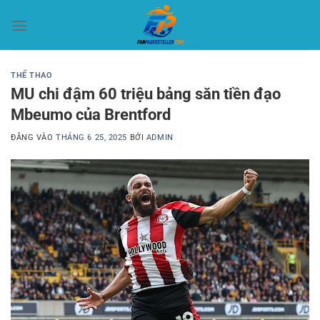
Bỏ
qua
nội
dung
THỂ THAO
MU chi đậm 60 triệu bảng săn tiền đạo
Mbeumo của Brentford
ĐĂNG VÀO
THÁNG 6 25, 2025
BỞI
ADMIN