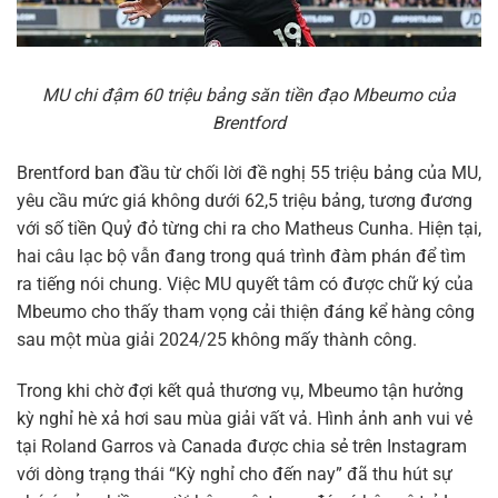
MU chi đậm 60 triệu bảng săn tiền đạo Mbeumo của
Brentford
Brentford ban đầu từ chối lời đề nghị 55 triệu bảng của MU,
yêu cầu mức giá không dưới 62,5 triệu bảng, tương đương
với số tiền Quỷ đỏ từng chi ra cho Matheus Cunha. Hiện tại,
hai câu lạc bộ vẫn đang trong quá trình đàm phán để tìm
ra tiếng nói chung. Việc MU quyết tâm có được chữ ký của
Mbeumo cho thấy tham vọng cải thiện đáng kể hàng công
sau một mùa giải 2024/25 không mấy thành công.
Trong khi chờ đợi kết quả thương vụ, Mbeumo tận hưởng
kỳ nghỉ hè xả hơi sau mùa giải vất vả. Hình ảnh anh vui vẻ
tại Roland Garros và Canada được chia sẻ trên Instagram
với dòng trạng thái “Kỳ nghỉ cho đến nay” đã thu hút sự