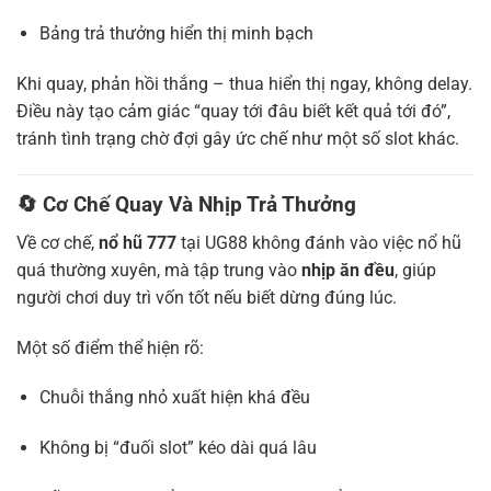
Bảng trả thưởng hiển thị minh bạch
Khi quay, phản hồi thắng – thua hiển thị ngay, không delay.
Điều này tạo cảm giác “quay tới đâu biết kết quả tới đó”,
tránh tình trạng chờ đợi gây ức chế như một số slot khác.
🔄 Cơ Chế Quay Và Nhịp Trả Thưởng
Về cơ chế,
nổ hũ 777
tại UG88 không đánh vào việc nổ hũ
quá thường xuyên, mà tập trung vào
nhịp ăn đều
, giúp
người chơi duy trì vốn tốt nếu biết dừng đúng lúc.
Một số điểm thể hiện rõ:
Chuỗi thắng nhỏ xuất hiện khá đều
Không bị “đuối slot” kéo dài quá lâu