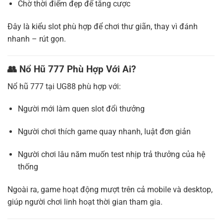
Chờ thời điểm đẹp để tăng cược
Đây là kiểu slot phù hợp để chơi thư giãn, thay vì đánh
nhanh – rút gọn.
👥 Nổ Hũ 777 Phù Hợp Với Ai?
Nổ hũ 777 tại UG88 phù hợp với:
Người mới làm quen slot đổi thưởng
Người chơi thích game quay nhanh, luật đơn giản
Người chơi lâu năm muốn test nhịp trả thưởng của hệ
thống
Ngoài ra, game hoạt động mượt trên cả mobile và desktop,
giúp người chơi linh hoạt thời gian tham gia.