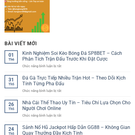
BÀI VIẾT MỚI
Kinh Nghiệm Soi Kèo Bóng Đá SP8BET – Cách
01
Phân Tích Trận Đấu Trước Khi Đặt Cược
Th6
ở
Chức năng bình luận bị tắt
Kinh
Nghiệm
Đá Gà Trực Tiếp Nhiều Trận Hot – Theo Dõi Kịch
31
Soi
Tính Từng Pha Đấu
Th5
Kèo
ở
Chức năng bình luận bị tắt
Bóng
Đá
Đá
Gà
Nhà Cái Thể Thao Uy Tín – Tiêu Chí Lựa Chọn Cho
SP8BET
26
Trực
–
Người Chơi Online
Th5
Tiếp
Cách
ở
Chức năng bình luận bị tắt
Nhiều
Phân
Nhà
Trận
Tích
Cái
Sảnh Nổ Hũ Jackpot Hấp Dẫn GG88 – Không Gian
Hot
Trận
24
Thể
–
Quay Thưởng Đầy Kịch Tính
Đấu
Th5