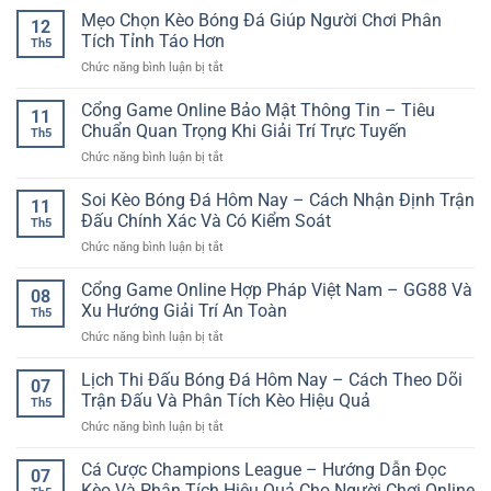
Nhanh
mượt
Kèo
Mẹo Chọn Kèo Bóng Đá Giúp Người Chơi Phân
đại
Cho
12
mà
Bóng
–
Tích Tỉnh Táo Hơn
Người
Th5
Đá
Xu
Chơi
ở
Chức năng bình luận bị tắt
Theo
hướng
Thể
Mẹo
Phong
giải
Thao
Chọn
Cổng Game Online Bảo Mật Thông Tin – Tiêu
Độ
trí
11
Kèo
Sân
Chuẩn Quan Trọng Khi Giải Trí Trực Tuyến
toàn
Th5
Bóng
Nhà
diện
ở
Chức năng bình luận bị tắt
Đá
Sân
cho
Cổng
Giúp
Khách
người
Game
Soi Kèo Bóng Đá Hôm Nay – Cách Nhận Định Trận
Người
Chính
11
chơi
Online
Chơi
Đấu Chính Xác Và Có Kiểm Soát
Xác
Việt
Th5
Bảo
Phân
Hơn
ở
Chức năng bình luận bị tắt
Mật
Tích
Soi
Thông
Tỉnh
Kèo
Cổng Game Online Hợp Pháp Việt Nam – GG88 Và
Tin
Táo
08
Bóng
–
Xu Hướng Giải Trí An Toàn
Hơn
Th5
Đá
Tiêu
ở
Chức năng bình luận bị tắt
Hôm
Chuẩn
Cổng
Nay
Quan
Game
Lịch Thi Đấu Bóng Đá Hôm Nay – Cách Theo Dõi
–
Trọng
07
Online
Cách
Trận Đấu Và Phân Tích Kèo Hiệu Quả
Khi
Th5
Hợp
Nhận
Giải
ở
Chức năng bình luận bị tắt
Pháp
Định
Trí
Lịch
Việt
Trận
Trực
Thi
Cá Cược Champions League – Hướng Dẫn Đọc
Nam
Đấu
07
Tuyến
Đấu
–
Kèo Và Phân Tích Hiệu Quả Cho Người Chơi Online
Chính