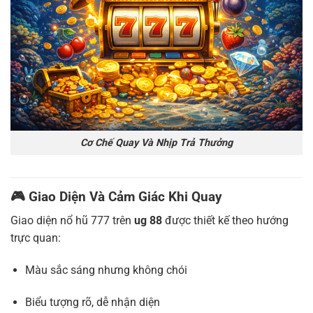
Cơ Chế Quay Và Nhịp Trả Thưởng
🎮 Giao Diện Và Cảm Giác Khi Quay
Giao diện nổ hũ 777 trên
ug 88
được thiết kế theo hướng
trực quan:
Màu sắc sáng nhưng không chói
Biểu tượng rõ, dễ nhận diện