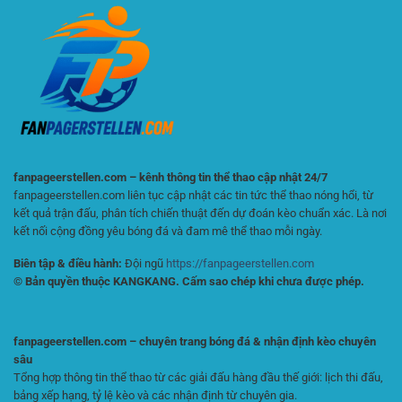
Kèo
Và
Và
Phân
Phân
Tích
Tích
Kèo
Hiệu
Hiệu
Quả
Quả
Cho
Người
Chơi
Online
fanpageerstellen.com – kênh thông tin thể thao cập nhật 24/7
fanpageerstellen.com liên tục cập nhật các tin tức thể thao nóng hổi, từ
kết quả trận đấu, phân tích chiến thuật đến dự đoán kèo chuẩn xác. Là nơi
kết nối cộng đồng yêu bóng đá và đam mê thể thao mỗi ngày.
Biên tập & điều hành:
Đội ngũ
https://fanpageerstellen.com
© Bản quyền thuộc KANGKANG. Cấm sao chép khi chưa được phép.
fanpageerstellen.com – chuyên trang bóng đá & nhận định kèo chuyên
sâu
Tổng hợp thông tin thể thao từ các giải đấu hàng đầu thế giới: lịch thi đấu,
bảng xếp hạng, tỷ lệ kèo và các nhận định từ chuyên gia.