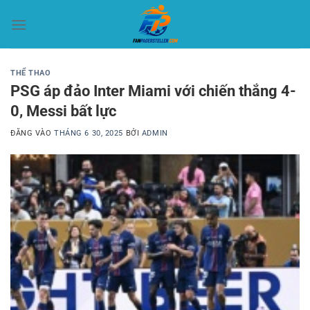
Bỏ
qua
nội
dung
THỂ THAO
PSG áp đảo Inter Miami với chiến thắng 4-
0, Messi bất lực
ĐĂNG VÀO
THÁNG 6 30, 2025
BỞI
ADMIN