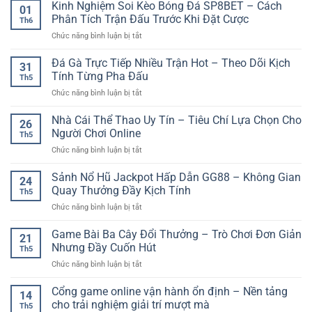
Kinh Nghiệm Soi Kèo Bóng Đá SP8BET – Cách
01
Phân Tích Trận Đấu Trước Khi Đặt Cược
Th6
ở
Chức năng bình luận bị tắt
Kinh
Nghiệm
Đá Gà Trực Tiếp Nhiều Trận Hot – Theo Dõi Kịch
31
Soi
Tính Từng Pha Đấu
Th5
Kèo
ở
Chức năng bình luận bị tắt
Bóng
Đá
Đá
Gà
Nhà Cái Thể Thao Uy Tín – Tiêu Chí Lựa Chọn Cho
SP8BET
26
Trực
–
Người Chơi Online
Th5
Tiếp
Cách
ở
Chức năng bình luận bị tắt
Nhiều
Phân
Nhà
Trận
Tích
Cái
Sảnh Nổ Hũ Jackpot Hấp Dẫn GG88 – Không Gian
Hot
Trận
24
Thể
–
Quay Thưởng Đầy Kịch Tính
Đấu
Th5
Thao
Theo
Trước
ở
Chức năng bình luận bị tắt
Uy
Dõi
Khi
Sảnh
Tín
Kịch
Đặt
Nổ
Game Bài Ba Cây Đổi Thưởng – Trò Chơi Đơn Giản
–
Tính
21
Cược
Hũ
Tiêu
Nhưng Đầy Cuốn Hút
Từng
Th5
Jackpot
Chí
Pha
ở
Chức năng bình luận bị tắt
Hấp
Lựa
Đấu
Game
Dẫn
Chọn
Bài
Cổng game online vận hành ổn định – Nền tảng
GG88
Cho
14
Ba
–
cho trải nghiệm giải trí mượt mà
Người
Th5
Cây