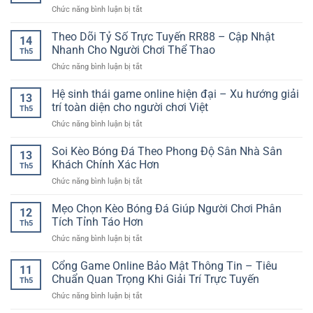
Không
Chơi
ở
Chức năng bình luận bị tắt
Đổi
Gian
Online
Cổng
Thưởng
Quay
game
Theo Dõi Tỷ Số Trực Tuyến RR88 – Cập Nhật
–
Thưởng
14
online
Trò
Nhanh Cho Người Chơi Thể Thao
Đầy
Th5
vận
Chơi
Kịch
ở
Chức năng bình luận bị tắt
hành
Đơn
Tính
Theo
ổn
Giản
Dõi
Hệ sinh thái game online hiện đại – Xu hướng giải
định
Nhưng
13
Tỷ
–
trí toàn diện cho người chơi Việt
Đầy
Th5
Số
Nền
Cuốn
ở
Chức năng bình luận bị tắt
Trực
tảng
Hút
Hệ
Tuyến
cho
sinh
Soi Kèo Bóng Đá Theo Phong Độ Sân Nhà Sân
RR88
trải
13
thái
–
Khách Chính Xác Hơn
nghiệm
Th5
game
Cập
giải
ở
Chức năng bình luận bị tắt
online
Nhật
trí
Soi
hiện
Nhanh
mượt
Kèo
Mẹo Chọn Kèo Bóng Đá Giúp Người Chơi Phân
đại
Cho
12
mà
Bóng
–
Tích Tỉnh Táo Hơn
Người
Th5
Đá
Xu
Chơi
ở
Chức năng bình luận bị tắt
Theo
hướng
Thể
Mẹo
Phong
giải
Thao
Chọn
Cổng Game Online Bảo Mật Thông Tin – Tiêu
Độ
trí
11
Kèo
Sân
Chuẩn Quan Trọng Khi Giải Trí Trực Tuyến
toàn
Th5
Bóng
Nhà
diện
ở
Chức năng bình luận bị tắt
Đá
Sân
cho
Cổng
Giúp
Khách