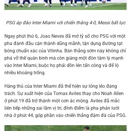
PSG áp đảo Inter Miami với chiến thắng 4-0, Messi bất lực
Ngay phút thứ 6, Joao Neves đã mở tỷ số cho PSG với một
pha đánh đầu cận thành dũng mãnh, tận dụng đường tạt
bóng chuẩn xác của Vitinha. Bàn thắng sớm này không chỉ
phá vỡ thế quân bình mà còn giáng một đòn tâm lý mạnh
vào Inter Miami, buộc họ phải dồn lên tấn công và để lộ
nhiều khoảng trống.
Hàng thủ của Inter Miami đã thể hiện sự lỏng lẻo đáng
trách. Sự xuất hiện của Tomas Aviles thay cho Noah Allen
ở phút 19 đã trở thành một cơn ác mộng. Aviles đã mắc
liên tiếp những sai lầm vị trí, đỉnh điểm là pha phản lưới
nhà ở phút 44, góp phần vào chiến thắng đậm đà của PSG.