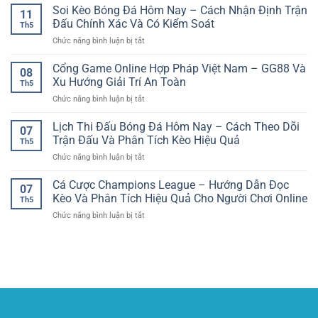
người
Game
Soi Kèo Bóng Đá Hôm Nay – Cách Nhận Định Trận
Người
Chính
11
chơi
Online
Chơi
Đấu Chính Xác Và Có Kiểm Soát
Xác
Việt
Th5
Bảo
Phân
Hơn
ở
Chức năng bình luận bị tắt
Mật
Tích
Soi
Thông
Tỉnh
Kèo
Cổng Game Online Hợp Pháp Việt Nam – GG88 Và
Tin
Táo
08
Bóng
–
Xu Hướng Giải Trí An Toàn
Hơn
Th5
Đá
Tiêu
ở
Chức năng bình luận bị tắt
Hôm
Chuẩn
Cổng
Nay
Quan
Game
Lịch Thi Đấu Bóng Đá Hôm Nay – Cách Theo Dõi
–
Trọng
07
Online
Cách
Trận Đấu Và Phân Tích Kèo Hiệu Quả
Khi
Th5
Hợp
Nhận
Giải
ở
Chức năng bình luận bị tắt
Pháp
Định
Trí
Lịch
Việt
Trận
Trực
Thi
Cá Cược Champions League – Hướng Dẫn Đọc
Nam
Đấu
07
Tuyến
Đấu
–
Kèo Và Phân Tích Hiệu Quả Cho Người Chơi Online
Chính
Th5
Bóng
GG88
Xác
ở
Chức năng bình luận bị tắt
Đá
Và
Và
Cá
Hôm
Xu
Có
Cược
Nay
Hướng
Kiểm
Champions
–
Giải
Soát
League
Cách
Trí
–
Theo
An
Hướng
Dõi
Toàn
Dẫn
Trận
Đọc
Đấu