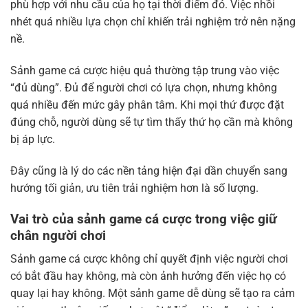
phù hợp với nhu cầu của họ tại thời điểm đó. Việc nhồi
nhét quá nhiều lựa chọn chỉ khiến trải nghiệm trở nên nặng
nề.
Sảnh game cá cược hiệu quả thường tập trung vào việc
“đủ dùng”. Đủ để người chơi có lựa chọn, nhưng không
quá nhiều đến mức gây phân tâm. Khi mọi thứ được đặt
đúng chỗ, người dùng sẽ tự tìm thấy thứ họ cần mà không
bị áp lực.
Đây cũng là lý do các nền tảng hiện đại dần chuyển sang
hướng tối giản, ưu tiên trải nghiệm hơn là số lượng.
Vai trò của sảnh game cá cược trong việc giữ
chân người chơi
Sảnh game cá cược không chỉ quyết định việc người chơi
có bắt đầu hay không, mà còn ảnh hưởng đến việc họ có
quay lại hay không. Một sảnh game dễ dùng sẽ tạo ra cảm