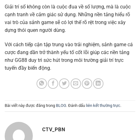
Giải trí số không còn là cuộc đua về số lượng, mà là cuộc
cạnh tranh về cảm giác sử dụng. Những nền tảng hiểu rõ
vai trò của sảnh game sẽ có lợi thế rõ rệt trong việc xây
dựng thói quen người dùng.
Với cách tiếp cận tập trung vào trải nghiệm, sảnh game cá
cược đang dần trở thành yếu tố cốt lõi giúp các nền tảng
như GG88 duy trì sức hút trong môi trường giải trí trực
tuyến đầy biến động.
Bài viết này được đăng trong
BLOG
. Đánh dấu
liên kết thường trực
.
CTV_PBN