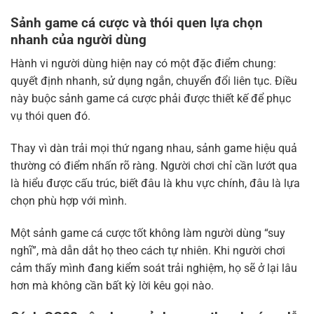
Sảnh game cá cược và thói quen lựa chọn
nhanh của người dùng
Hành vi người dùng hiện nay có một đặc điểm chung:
quyết định nhanh, sử dụng ngắn, chuyển đổi liên tục. Điều
này buộc sảnh game cá cược phải được thiết kế để phục
vụ thói quen đó.
Thay vì dàn trải mọi thứ ngang nhau, sảnh game hiệu quả
thường có điểm nhấn rõ ràng. Người chơi chỉ cần lướt qua
là hiểu được cấu trúc, biết đâu là khu vực chính, đâu là lựa
chọn phù hợp với mình.
Một sảnh game cá cược tốt không làm người dùng “suy
nghĩ”, mà dẫn dắt họ theo cách tự nhiên. Khi người chơi
cảm thấy mình đang kiểm soát trải nghiệm, họ sẽ ở lại lâu
hơn mà không cần bất kỳ lời kêu gọi nào.