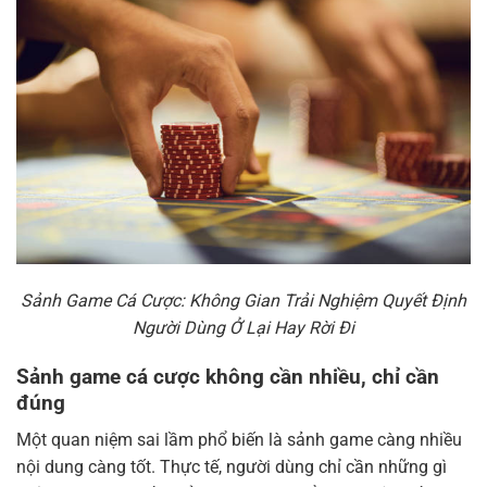
Sảnh Game Cá Cược: Không Gian Trải Nghiệm Quyết Định
Người Dùng Ở Lại Hay Rời Đi
Sảnh game cá cược không cần nhiều, chỉ cần
đúng
Một quan niệm sai lầm phổ biến là sảnh game càng nhiều
nội dung càng tốt. Thực tế, người dùng chỉ cần những gì