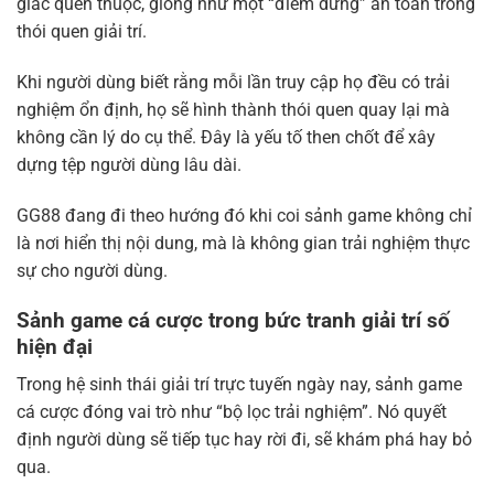
giác quen thuộc, giống như một “điểm dừng” an toàn trong
thói quen giải trí.
Khi người dùng biết rằng mỗi lần truy cập họ đều có trải
nghiệm ổn định, họ sẽ hình thành thói quen quay lại mà
không cần lý do cụ thể. Đây là yếu tố then chốt để xây
dựng tệp người dùng lâu dài.
GG88 đang đi theo hướng đó khi coi sảnh game không chỉ
là nơi hiển thị nội dung, mà là không gian trải nghiệm thực
sự cho người dùng.
Sảnh game cá cược trong bức tranh giải trí số
hiện đại
Trong hệ sinh thái giải trí trực tuyến ngày nay, sảnh game
cá cược đóng vai trò như “bộ lọc trải nghiệm”. Nó quyết
định người dùng sẽ tiếp tục hay rời đi, sẽ khám phá hay bỏ
qua.