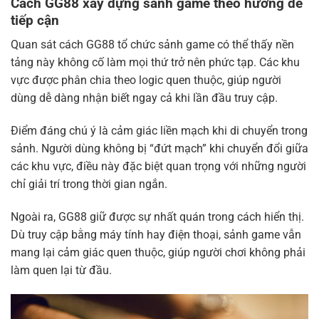
Cách GG88 xây dựng sảnh game theo hướng dễ
tiếp cận
Quan sát cách GG88 tổ chức sảnh game có thể thấy nền
tảng này không cố làm mọi thứ trở nên phức tạp. Các khu
vực được phân chia theo logic quen thuộc, giúp người
dùng dễ dàng nhận biết ngay cả khi lần đầu truy cập.
Điểm đáng chú ý là cảm giác liền mạch khi di chuyển trong
sảnh. Người dùng không bị “đứt mạch” khi chuyển đổi giữa
các khu vực, điều này đặc biệt quan trọng với những người
chỉ giải trí trong thời gian ngắn.
Ngoài ra, GG88 giữ được sự nhất quán trong cách hiển thị.
Dù truy cập bằng máy tính hay điện thoại, sảnh game vẫn
mang lại cảm giác quen thuộc, giúp người chơi không phải
làm quen lại từ đầu.