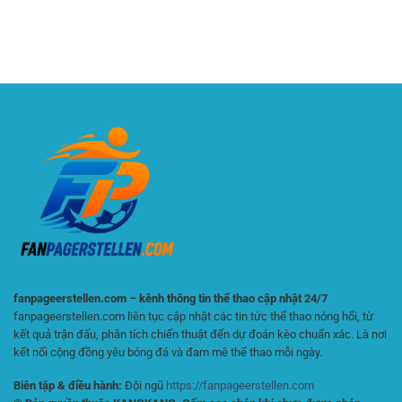
Cá
Hôm
Xu
Có
Cược
Nay
Hướng
Kiểm
Champions
–
Giải
Soát
League
Cách
Trí
–
Theo
An
Hướng
Dõi
Toàn
Dẫn
Trận
Đọc
Đấu
Kèo
Và
Và
Phân
Phân
Tích
Tích
Kèo
Hiệu
Hiệu
Quả
Quả
Cho
Người
Chơi
Online
fanpageerstellen.com – kênh thông tin thể thao cập nhật 24/7
fanpageerstellen.com liên tục cập nhật các tin tức thể thao nóng hổi, từ
kết quả trận đấu, phân tích chiến thuật đến dự đoán kèo chuẩn xác. Là nơi
kết nối cộng đồng yêu bóng đá và đam mê thể thao mỗi ngày.
Biên tập & điều hành:
Đội ngũ
https://fanpageerstellen.com