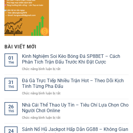
BÀI VIẾT MỚI
Kinh Nghiệm Soi Kèo Bóng Đá SP8BET – Cách
01
Phân Tích Trận Đấu Trước Khi Đặt Cược
Th6
ở
Chức năng bình luận bị tắt
Kinh
Nghiệm
Đá Gà Trực Tiếp Nhiều Trận Hot – Theo Dõi Kịch
31
Soi
Tính Từng Pha Đấu
Th5
Kèo
ở
Chức năng bình luận bị tắt
Bóng
Đá
Đá
Gà
Nhà Cái Thể Thao Uy Tín – Tiêu Chí Lựa Chọn Cho
SP8BET
26
Trực
–
Người Chơi Online
Th5
Tiếp
Cách
ở
Chức năng bình luận bị tắt
Nhiều
Phân
Nhà
Trận
Tích
Cái
Sảnh Nổ Hũ Jackpot Hấp Dẫn GG88 – Không Gian
Hot
Trận
24
Thể