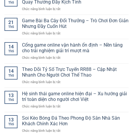
–
Quay Thưởng Đầy Kịch Tính
Đấu
Th5
Thao
Theo
Trước
ở
Chức năng bình luận bị tắt
Uy
Dõi
Khi
Sảnh
Tín
Kịch
Đặt
Nổ
Game Bài Ba Cây Đổi Thưởng – Trò Chơi Đơn Giản
–
Tính
21
Cược
Hũ
Tiêu
Nhưng Đầy Cuốn Hút
Từng
Th5
Jackpot
Chí
Pha
ở
Chức năng bình luận bị tắt
Hấp
Lựa
Đấu
Game
Dẫn
Chọn
Bài
Cổng game online vận hành ổn định – Nền tảng
GG88
Cho
14
Ba
–
cho trải nghiệm giải trí mượt mà
Người
Th5
Cây
Không
Chơi
ở
Chức năng bình luận bị tắt
Đổi
Gian
Online
Cổng
Thưởng
Quay
game
Theo Dõi Tỷ Số Trực Tuyến RR88 – Cập Nhật
–
Thưởng
14
online
Trò
Nhanh Cho Người Chơi Thể Thao
Đầy
Th5
vận
Chơi
Kịch
ở
Chức năng bình luận bị tắt
hành
Đơn
Tính
Theo
ổn
Giản
Dõi
Hệ sinh thái game online hiện đại – Xu hướng giải
định
Nhưng
13
Tỷ
–
trí toàn diện cho người chơi Việt
Đầy
Th5
Số
Nền
Cuốn
ở
Chức năng bình luận bị tắt
Trực
tảng
Hút
Hệ
Tuyến
cho
sinh
Soi Kèo Bóng Đá Theo Phong Độ Sân Nhà Sân
RR88
trải
13
thái
–
Khách Chính Xác Hơn
nghiệm
Th5
game
Cập
giải
ở
Chức năng bình luận bị tắt
online
Nhật