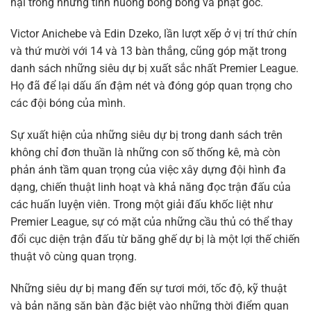
hại trong những tình huống bóng bổng và phạt góc.
Victor Anichebe và Edin Dzeko, lần lượt xếp ở vị trí thứ chín
và thứ mười với 14 và 13 bàn thắng, cũng góp mặt trong
danh sách những siêu dự bị xuất sắc nhất Premier League.
Họ đã để lại dấu ấn đậm nét và đóng góp quan trọng cho
các đội bóng của mình.
Sự xuất hiện của những siêu dự bị trong danh sách trên
không chỉ đơn thuần là những con số thống kê, mà còn
phản ánh tầm quan trọng của việc xây dựng đội hình đa
dạng, chiến thuật linh hoạt và khả năng đọc trận đấu của
các huấn luyện viên. Trong một giải đấu khốc liệt như
Premier League, sự có mặt của những cầu thủ có thể thay
đổi cục diện trận đấu từ băng ghế dự bị là một lợi thế chiến
thuật vô cùng quan trọng.
Những siêu dự bị mang đến sự tươi mới, tốc độ, kỹ thuật
và bản năng săn bàn đặc biệt vào những thời điểm quan