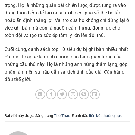
trọng. Họ là những quân bài chiến lược, được tung ra vào
đúng thời điểm để tạo ra sự đột biến, phá vỡ thế bế tắc
hoặc ấn định thắng lợi. Vai trò của họ không chỉ dừng lại ở
việc ghi bàn mà còn là nguồn cảm hứng, động lực cho
toàn đội và tạo ra sức ép tâm lý lớn lên đối thủ.
Cuối cùng, danh sách top 10 siêu dự bị ghi bàn nhiều nhất
Premier League là minh chứng cho tầm quan trọng của
những cầu thủ này. Họ là những anh hùng thầm lặng, góp
phần làm nên sự hấp dẫn và kịch tính của giải đấu hàng
đầu thế giới.
Bài viết này được đăng trong
Thể Thao
. Đánh dấu
liên kết thường trực
.