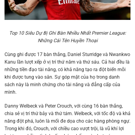
Top 10 Siêu Dự Bị Ghi Bàn Nhiều Nhất Premier League:
Những Cái Tên Huyền Thoại
Cùng ghi được 17 bàn thắng, Daniel Sturridge và Nwankwo
Kanu lần lượt xếp ở vị trí thứ năm và thứ sáu. Cả hai đều là
những tiền đạo tài năng, có khả năng tạo ra đột biến mỗi
khi được tung vào sân. Sự góp mặt của họ trong danh
sách này là minh chứng cho tài năng và đẳng cấp của
mình.
Danny Welbeck và Peter Crouch, với cùng 16 bàn thắng,
chia sẻ vị trí thứ bảy và thứ tám. Welbeck, với tốc độ và khả
năng đột phá, luôn là mối đe dọa cho các hàng phòng ngự.
Trong khi đó, Crouch, với chiều cao vượt trội, là vũ khí lợi