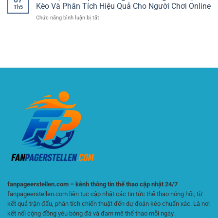
Đấu
–
Kèo Và Phân Tích Hiệu Quả Cho Người Chơi Online
Chính
Th5
Bóng
GG88
Xác
ở
Chức năng bình luận bị tắt
Đá
Và
Và
Cá
Hôm
Xu
Có
Cược
Nay
Hướng
Kiểm
Champions
–
Giải
Soát
League
Cách
Trí
–
Theo
An
Hướng
Dõi
Toàn
Dẫn
Trận
Đọc
Đấu
Kèo
Và
Và
Phân
Phân
Tích
Tích
Kèo
Hiệu
Hiệu
Quả
Quả
Cho
Người
Chơi
Online
fanpageerstellen.com – kênh thông tin thể thao cập nhật 24/7
fanpageerstellen.com liên tục cập nhật các tin tức thể thao nóng hổi, từ
kết quả trận đấu, phân tích chiến thuật đến dự đoán kèo chuẩn xác. Là nơi
kết nối cộng đồng yêu bóng đá và đam mê thể thao mỗi ngày.